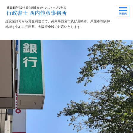
建設業許認可・資金調達専門 
建設業許可から資金調達まで、兵庫県西宮市及び尼崎市、芦屋市等阪神
地域を中心に兵庫県、大阪府全域で対応いたします。
ホーム
建設業許可
資金調達
事務所概要
お問い合わせ