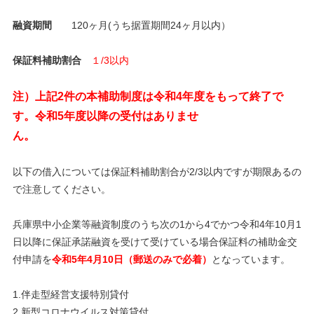
融資期間
120ヶ月(うち据置期間24ヶ月以内）
保証料補助割合
１/3以内
注）上記2件の本補助制度は令和4年度をもって終了で
す。令和5年度以降の受付はありませ
ん。
以下の借入については保証料補助割合が2/3以内ですが期限あるの
で注意してください。
兵庫県中小企業等融資制度のうち次の1から4でかつ令和4年10月1
日以降に保証承諾融資を受けて受けている場合保証料の補助金交
付申請を
令和5年4月10日（郵送のみで必着）
となっています。
1.伴走型経営支援特別貸付
2.新型コロナウイルス対策貸付