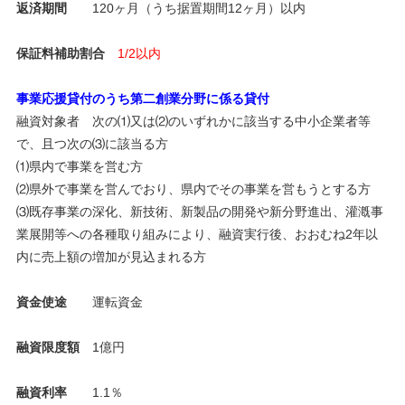
返済期間
120ヶ月（うち据置期間12ヶ月）以内
保証料補助割合
1/2以内
事業応援貸付のうち第二創業分野に係る貸付
融資対象者 次の⑴又は⑵のいずれかに該当する中小企業者等
で、且つ次の⑶に該当る方
⑴県内で事業を営む方
⑵県外で事業を営んでおり、県内でその事業を営もうとする方
⑶既存事業の深化、新技術、新製品の開発や新分野進出、灌漑事
業展開等への各種取り組みにより、融資実行後、おおむね2年以
内に売上額の増加が見込まれる方
資金使途
運転資金
融資限度額
1億円
融資利率
1.1％