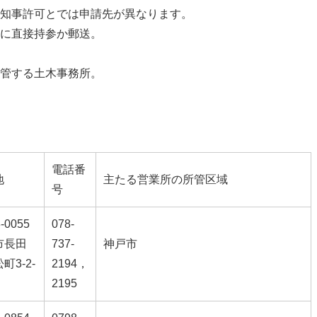
知事許可とでは申請先が異なります。
に直接持参か郵送。
管する土木事務所。
電話番
地
主たる営業所の所管区域
号
-0055
078-
市長田
737-
神戸市
町3-2-
2194，
2195