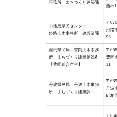
事務所 まちづくり建築課
西柿10
〒670
中播磨県民センター
姫路市
姫路土木事務所 建設業課
98
但馬県民局 豊岡土木事務
〒668
所 まちづくり建築第2課
豊岡市
【豊岡総合庁舎】
11
〒669
丹波県民局 丹波土木事務
丹波
所 まちづくり建築課
町柏原
〒656