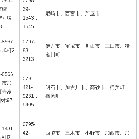
-0854
0798-
市櫨
39-
尼崎市、西宮市、芦屋市
ぜ）塚
1543，
8
1545
-8567
0797-
伊丹市、宝塚市、川西市、三田市、猪
旭町2-
83-
名川町
3213
-8566
079-
川市加
421-
明石市、加古川市、高砂市、稲美町、
町寺家
9231，
播磨町
木97-
9405
0795-
-1431
42-
西脇市、三木市、小野市、加西市、加
市社氏