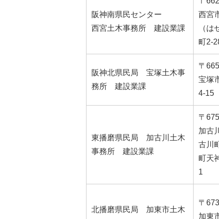
〒662
阪神南県民センター
西宮
西宮土木事務所 建設業課
（は
町2-2
〒665
阪神北県民局 宝塚土木事
宝塚市
務所 建設業課
4-15
〒675
加古
東播磨県民局 加古川土木
古川
事務所 建設業課
町天神
1
〒673
北播磨県民局 加東市土木
加東