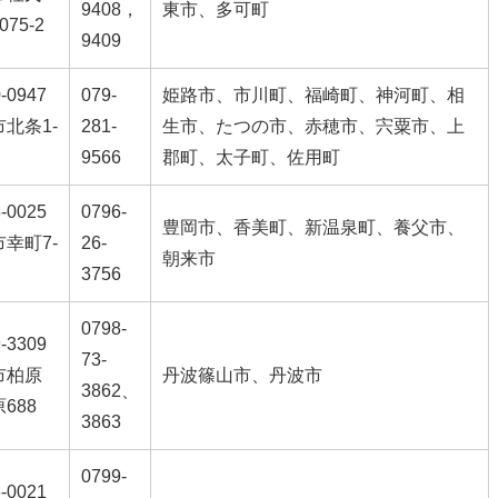
9408，
東市、多可町
75-2
9409
-0947
079-
姫路市、市川町、福崎町、神河町、相
北条1-
281-
生市、たつの市、赤穂市、宍粟市、上
9566
郡町、太子町、佐用町
-0025
0796-
豊岡市、香美町、新温泉町、養父市、
幸町7-
26-
朝来市
3756
0798-
-3309
73-
市柏原
丹波篠山市、丹波市
3862、
688
3863
0799-
-0021